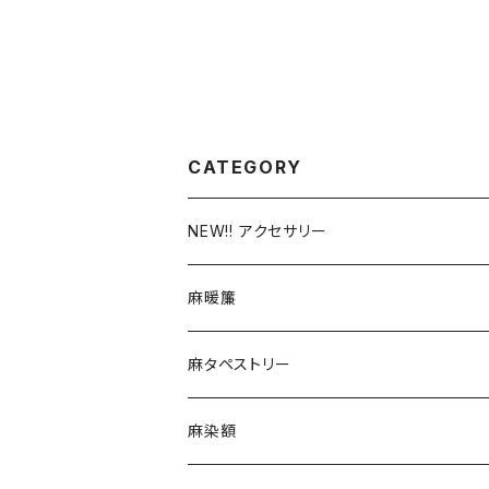
CATEGORY
NEW!! アクセサリー
つまみ細工
麻暖簾
がま口ストラップ
手描友禅
麻タペストリー
チャーム
デザイン
手描友禅
麻染額