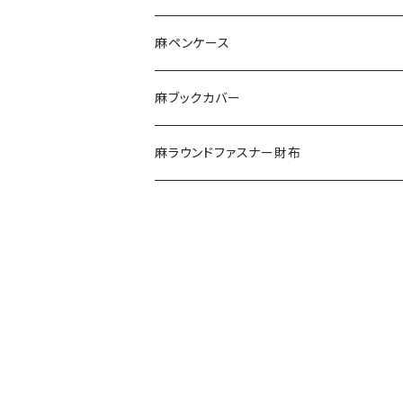
ポシェット
麻ペンケース
ポーチ
麻ブックカバー
エチケットポーチ
麻ラウンドファスナー財布
がま口