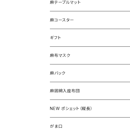
デザイン
麻テーブルマット
ランチョンマット
麻コースター
ティーマット
ギフト
麻布マスク
麻バック
トートバック
麻固綿入座布団
ショルダーバック
NEW ポシェット（縦長）
横長手提げ
がま口