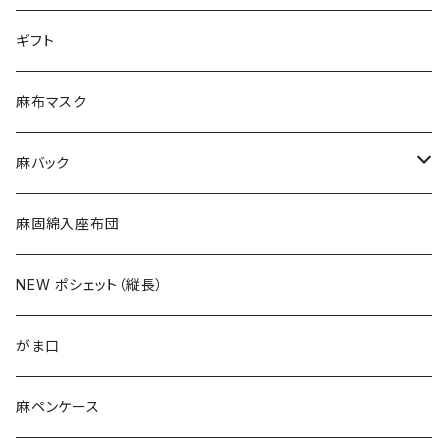
ティーマット
ギフト
麻布マスク
麻バック
トートバック
麻固綿入座布団
ショルダーバック
NEW ポシェット（縦長）
横長手提げ
がま口
ポシェット
麻ペンケース