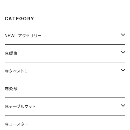
CATEGORY
NEW!! アクセサリー
つまみ細工
麻暖簾
がま口ストラップ
手描友禅
麻タペストリー
チャーム
デザイン
手描友禅
麻染額
デザイン
麻テーブルマット
ランチョンマット
麻コースター