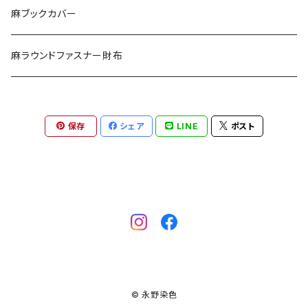
ポーチ
麻ブックカバー
エチケットポーチ
麻ラウンドファスナー財布
がま口
保存
シェア
LINE
ポスト
© 永野染色