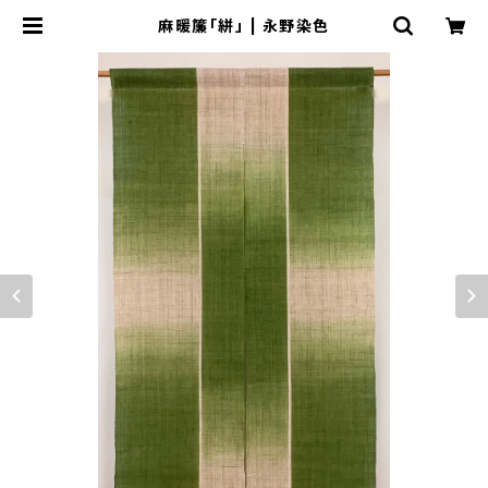
麻暖簾「絣」 | 永野染色