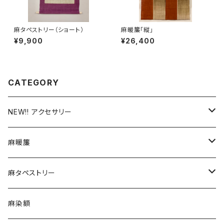
麻タペストリー（ショート）
麻暖簾「縦」
¥9,900
¥26,400
CATEGORY
NEW!! アクセサリー
つまみ細工
麻暖簾
がま口ストラップ
手描友禅
麻タペストリー
チャーム
デザイン
手描友禅
麻染額