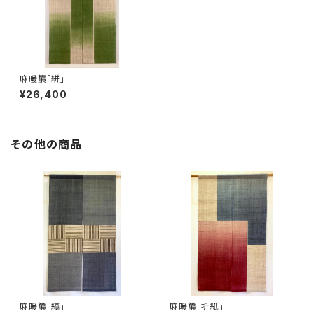
麻暖簾「絣」
¥26,400
その他の商品
麻暖簾「縞」
麻暖簾「折紙」