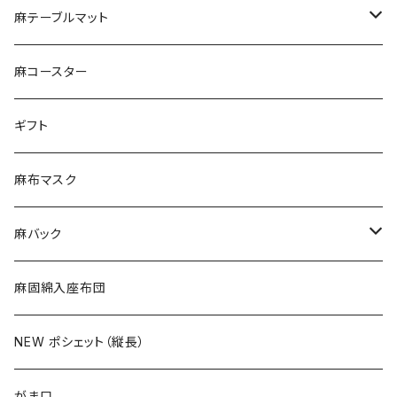
デザイン
麻テーブルマット
ランチョンマット
麻コースター
ティーマット
ギフト
麻布マスク
麻バック
トートバック
麻固綿入座布団
ショルダーバック
NEW ポシェット（縦長）
横長手提げ
がま口