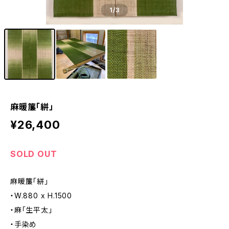
1
/3
麻暖簾「絣」
¥26,400
SOLD OUT
麻暖簾「絣」
・W.880 x H.1500
・麻「生平太」
・手染め