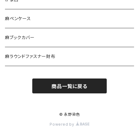
ポシェット
麻ペンケース
ポーチ
麻ブックカバー
エチケットポーチ
麻ラウンドファスナー財布
がま口
商品一覧に戻る
© 永野染色
Powered by